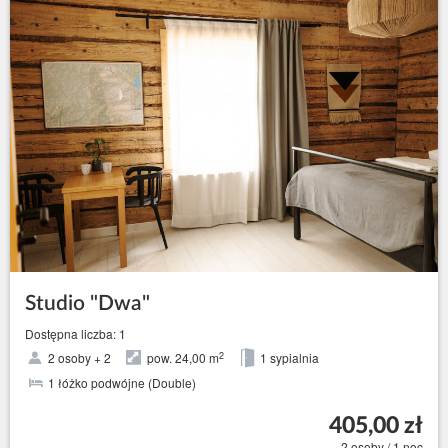
Studio "Dwa"
Dostępna liczba: 1
2
2 osoby + 2
pow. 24,00 m
1 sypialnia
1 łóżko podwójne (Double)
405,00 zł
2 osoby / 1 noc