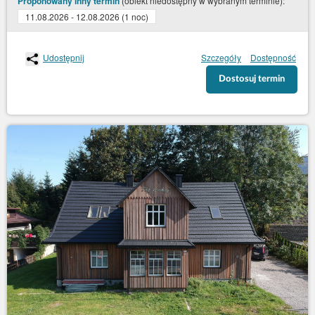
(obiekt niedostępny w wybranym terminie):
Proponowany inny termin
11.08.2026 - 12.08.2026 (1 noc)
Udostępnij
Szczegóły
Dostępność
Dostosuj termin