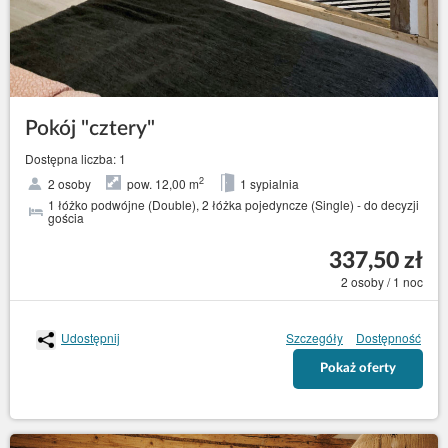
Pokój "cztery"
Dostępna liczba: 1
2
2 osoby
pow. 12,00 m
1 sypialnia
1 łóżko podwójne (Double), 2 łóżka pojedyncze (Single) - do decyzji
gościa
337,50 zł
2 osoby / 1 noc
Udostępnij
Szczegóły
Dostępność
Pokaż oferty